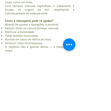
corpo como um todo.
Com técnicas manuais específicas, o tratamento é
focado na origem da dor, respeitando a
individualidade de cada paciente.
Como a osteopatia pode te ajudar?
Através de ajustes e liberações, é possível:
Reduzir dores na coluna (lombar, cervical)
Melhorar a mobilidade
Tratar tensões musculares
Auxiliar em casos de hérnia de disco
Diminuir crises de enxaqueca
O objetivo não é apenas aliviar — é reequilibrar o
corpo.
Pare de tratar só o sintoma
Seu corpo merece um tratamento completo.
📲 Agende sua avaliação e descubra a causa da sua
dor.
FALE NO WHATSAPP
R: Antônio Iervolino, 318 - Sala 8
(11) 96977-3978
Vila Augusta - Guarulhos