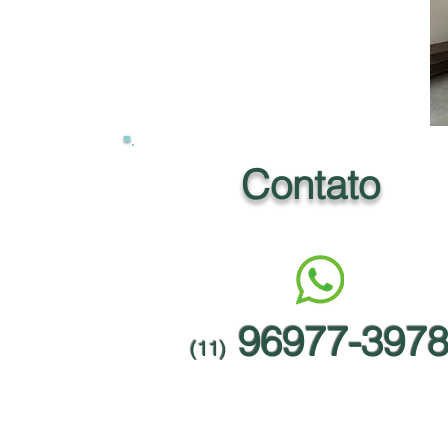
Contato
96977-397
(11)